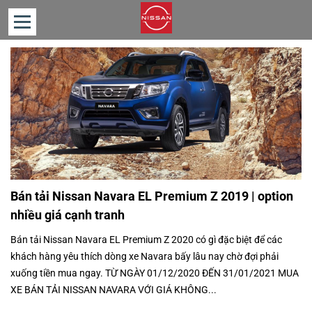
TRANG
CHỦ
GIỚI
THIỆU
SẢN
PHẨM
TIN
Bán tải Nissan Navara EL Premium Z 2019 | option
TỨC
nhiều giá cạnh tranh
TƯ
Bán tải Nissan Navara EL Premium Z 2020 có gì đặc biệt để các
VẤN
khách hàng yêu thích dòng xe Navara bấy lâu nay chờ đợi phải
LIÊN
xuống tiền mua ngay. TỪ NGÀY 01/12/2020 ĐẾN 31/01/2021 MUA
HỆ
XE BÁN TẢI NISSAN NAVARA VỚI GIÁ KHÔNG...
BẢNG