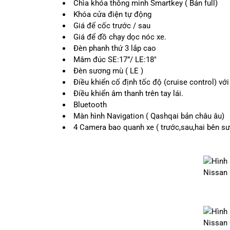
Chìa khóa thông minh Smartkey ( Bản full)
Khóa cửa điện tự động
Giá để cốc trước / sau
Giá để đồ chạy dọc nóc xe.
Đèn phanh thứ 3 lắp cao
Mâm đúc SE:17”/ LE:18″
Đèn sương mù ( LE )
Điều khiển cố định tốc độ (cruise control) vớ
Điều khiển âm thanh trên tay lái.
Bluetooth
Màn hình Navigation ( Qashqai bản châu âu)
4 Camera bao quanh xe ( trước,sau,hai bên s