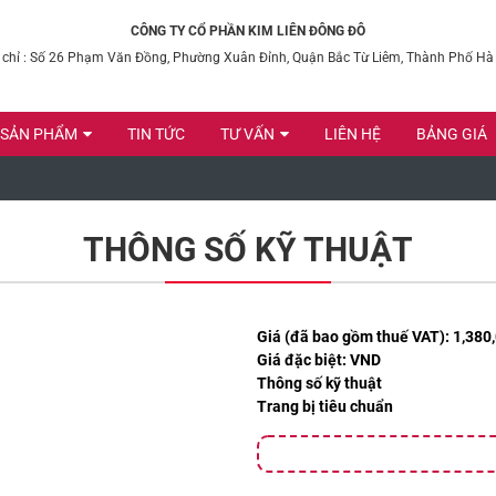
CÔNG TY CỔ PHẦN KIM LIÊN ĐÔNG ĐÔ
 chỉ : Số 26 Phạm Văn Đồng, Phường Xuân Đỉnh, Quận Bắc Từ Liêm, Thành Phố Hà
SẢN PHẨM
TIN TỨC
TƯ VẤN
LIÊN HỆ
BẢNG GIÁ
THÔNG SỐ KỸ THUẬT
Giá (đã bao gồm thuế VAT):
1,380
Giá đặc biệt:
VND
Thông số kỹ thuật
Trang bị tiêu chuẩn