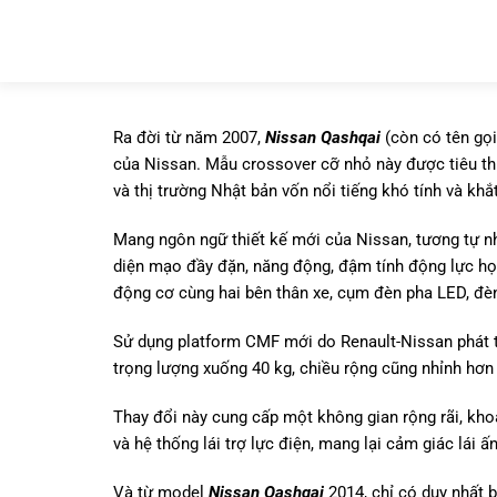
Ra đời từ năm 2007,
Nissan Qashqai
(còn có tên gọi
của Nissan. Mẫu crossover cỡ nhỏ này được tiêu thụ r
và thị trường Nhật bản vốn nổi tiếng khó tính và khắ
Mang ngôn ngữ thiết kế mới của Nissan, tương tự 
diện mạo đầy đặn, năng động, đậm tính động lực họ
động cơ cùng hai bên thân xe, cụm đèn pha LED, đèn
Sử dụng platform CMF mới do Renault-Nissan phát t
trọng lượng xuống 40 kg, chiều rộng cũng nhỉnh hơn
Thay đổi này cung cấp một không gian rộng rãi, kho
và hệ thống lái trợ lực điện, mang lại cảm giác lái ấ
Và từ model
Nissan Qashqai
2014, chỉ có duy nhất 