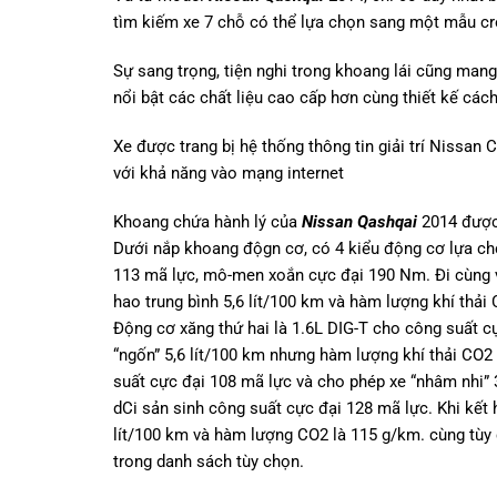
tìm kiếm xe 7 chỗ có thể lựa chọn sang một mẫu cro
Sự sang trọng, tiện nghi trong khoang lái cũng man
nổi bật các chất liệu cao cấp hơn cùng thiết kế cá
Xe được trang bị hệ thống thông tin giải trí Nissa
với khả năng vào mạng internet
Khoang chứa hành lý của
Nissan Qashqai
2014 được 
Dưới nắp khoang độgn cơ, có 4 kiểu động cơ lựa ch
113 mã lực, mô-men xoắn cực đại 190 Nm. Đi cùng v
hao trung bình 5,6 lít/100 km và hàm lượng khí thải
Động cơ xăng thứ hai là 1.6L DIG-T cho công suất 
“ngốn” 5,6 lít/100 km nhưng hàm lượng khí thải CO2
suất cực đại 108 mã lực và cho phép xe “nhâm nhi” 
dCi sản sinh công suất cực đại 128 mã lực. Khi kết 
lít/100 km và hàm lượng CO2 là 115 g/km. cùng tùy
trong danh sách tùy chọn.