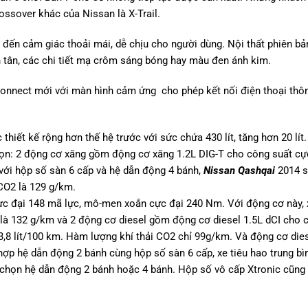
ssover khác của Nissan là X-Trail.
g đến cảm giác thoải mái, dễ chịu cho người dùng. Nội thất phiên b
ch tân, các chi tiết mạ crôm sáng bóng hay màu đen ánh kim.
n Connect mới với màn hình cảm ứng cho phép kết nối điện thoại th
thiết kế rộng hơn thế hệ trước với sức chứa 430 lít, tăng hơn 20 lít.
ọn: 2 động cơ xăng gồm động cơ xăng 1.2L DIG-T cho công suất cự
ới hộp số sàn 6 cấp và hệ dẫn động 4 bánh,
Nissan Qashqai
2014 s
 CO2 là 129 g/km.
cực đại 148 mã lực, mô-men xoắn cực đại 240 Nm. Với động cơ này,
 là 132 g/km và 2 động cơ diesel gồm động cơ diesel 1.5L dCI cho 
3,8 lít/100 km. Hàm lượng khí thải CO2 chỉ 99g/km. Và động cơ dies
hợp hệ dẫn động 2 bánh cùng hộp số sàn 6 cấp, xe tiêu hao trung bì
 chọn hệ dẫn động 2 bánh hoặc 4 bánh. Hộp số vô cấp Xtronic cũn