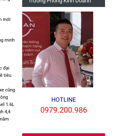
Trưởng Phòng Kinh Doanh
ản mới
ông minh
c đại
ẽ tiêu
 xe cũng
công
HOTLINE
el 1.6L
0979.200.986
nh 4,4
g nằm