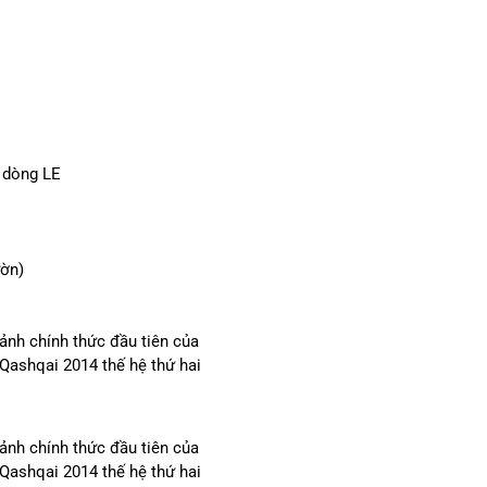
i dòng LE
ườn)