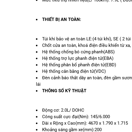
Mức tiêu thụ nhiên liệu(L/ 100km): 7.9L ( Đư
THIẾT BỊ AN TOÀN:
Túi khí bảo vệ an toàn LE:(4 túi khí), SE ( 2 túi
Chốt cửa an toàn, khoá điện điều khiển từ xa
Hệ thống chống bó cứng phanh(ABS)
Hệ thống trợ lực phanh điện tử(EBA)
Hệ thống phân bổ phanh điện tử(EBD)
Hệ thống cân bằng điện tử(VDC)
Đèn cảnh báo thắt dây an toàn, đèn gầm sươn
lái
THÔNG SỐ KỸ THUẬT
Động cơ: 2.0L/ DOHC
Công suất cực đại(Nm): 145/6.000
Dài x Rộng x Cao(mm): 4670 x 1.790 x 1.715
Khoảng sáng gầm xe(mm):200