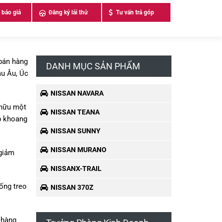
 báo giá
Đăng ký lái thử
Tư vấn trả góp
 bán hàng
DANH MỤC SẢN PHẨM
âu Âu, Úc
NISSAN NAVARA
 hữu một
NISSAN TEANA
p khoang
NISSAN SUNNY
NISSAN MURANO
 giảm
NISSANX-TRAIL
ống treo
NISSAN 370Z
 hàng