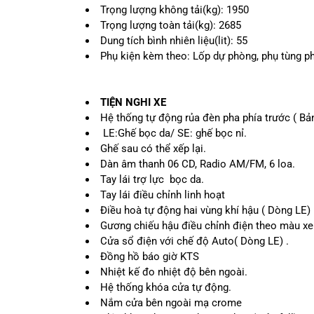
Trọng lượng không tải(kg): 1950
Trọng lượng toàn tải(kg): 2685
Dung tích bình nhiên liệu(lit): 55
Phụ kiện kèm theo: Lốp dự phòng, phụ tùng ph
TIỆN NGHI XE
Hệ thống tự động rủa đèn pha phía trước ( Bả
LE:Ghế bọc da/ SE: ghế bọc nỉ.
Ghế sau có thể xếp lại.
Dàn âm thanh 06 CD, Radio AM/FM, 6 loa.
Tay lái trợ lực bọc da.
Tay lái điều chỉnh linh hoạt
Điều hoà tự động hai vùng khí hậu ( Dòng LE)
Gương chiếu hậu điều chỉnh điện theo màu xe
Cửa sổ điện với chế độ Auto( Dòng LE) .
Đồng hồ báo giờ KTS
Nhiệt kế đo nhiệt độ bên ngoài.
Hệ thống khóa cửa tự động.
Nắm cửa bên ngoài mạ crome