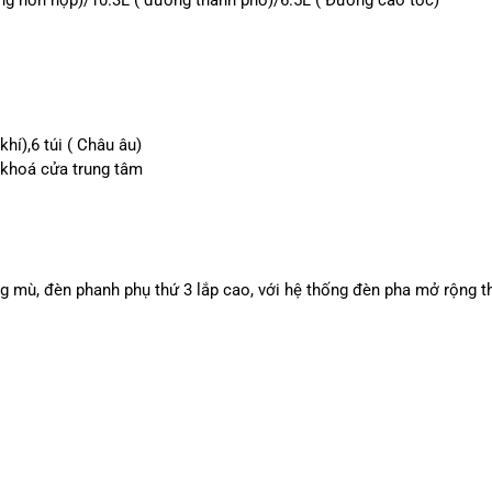
ờng hỗn hợp)/10.3L ( đường thành phố)/6.5L ( Đường cao tốc)
 khí),6 túi ( Châu âu)
, khoá cửa trung tâm
g mù, đèn phanh phụ thứ 3 lắp cao, với hệ thống đèn pha mở rộng 