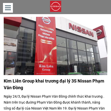
TRANG
CHỦ
GIỚI
THIỆU
SẢN
PHẨM
TIN
TỨC
Kim Liên Group khai trương đại lý 3S Nissan Phạm
TƯ
VẤN
Văn Đồng
LIÊN
Ngày 24/3, Đại lý Nissan Phạm Văn Đồng chính thức khai trương .
HỆ
Năm trên trục đường Phạm Văn Đồng được khánh thành, nâng
tổng số đại lý của Nissan Việt Nam lên 19. Đại lý Nissan Phạm Văn
BẢNG