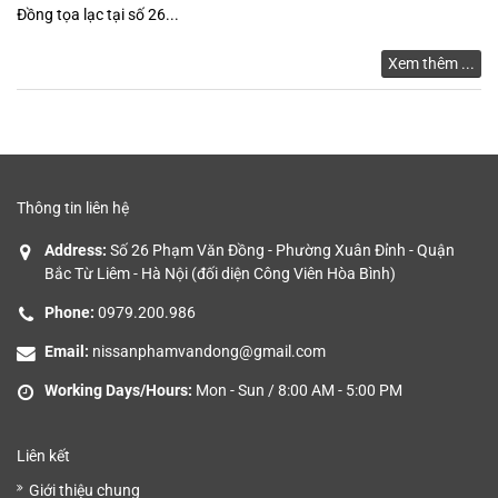
Đồng tọa lạc tại số 26...
GIÁ
Xem thêm ...
Thông tin liên hệ
Address:
Số 26 Phạm Văn Đồng - Phường Xuân Đỉnh - Quận
Bắc Từ Liêm - Hà Nội (đối diện Công Viên Hòa Bình)
Phone:
0979.200.986
Email:
nissanphamvandong@gmail.com
Working Days/Hours:
Mon - Sun / 8:00 AM - 5:00 PM
Liên kết
Giới thiệu chung