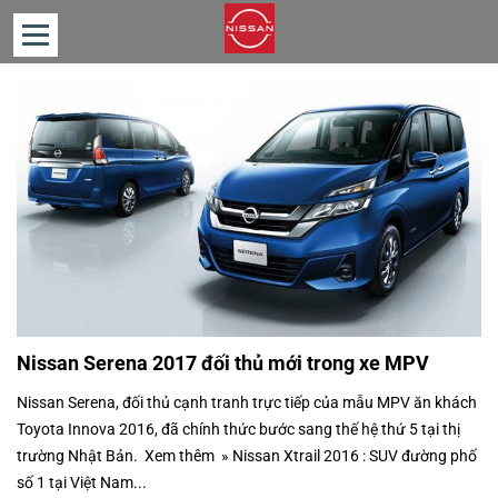
TRANG
CHỦ
GIỚI
THIỆU
SẢN
PHẨM
TIN
TỨC
Nissan Serena 2017 đối thủ mới trong xe MPV
TƯ
VẤN
Nissan Serena, đối thủ cạnh tranh trực tiếp của mẫu MPV ăn khách
Toyota Innova 2016, đã chính thức bước sang thế hệ thứ 5 tại thị
LIÊN
HỆ
trường Nhật Bản. Xem thêm » Nissan Xtrail 2016 : SUV đường phố
số 1 tại Việt Nam...
BẢNG