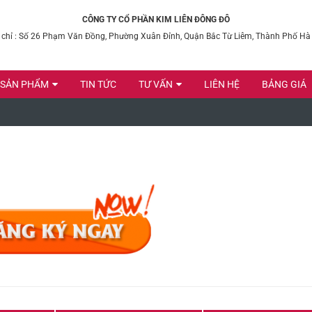
CÔNG TY CỔ PHẦN KIM LIÊN ĐÔNG ĐÔ
 chỉ : Số 26 Phạm Văn Đồng, Phường Xuân Đỉnh, Quận Bắc Từ Liêm, Thành Phố Hà
SẢN PHẨM
TIN TỨC
TƯ VẤN
LIÊN HỆ
BẢNG GIÁ