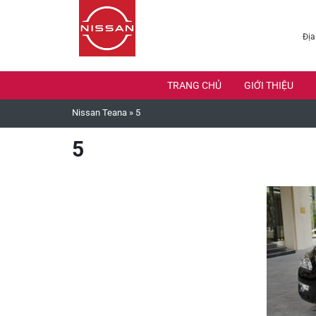
Địa
TRANG CHỦ
GIỚI THIỆU
Nissan Teana
»
5
5