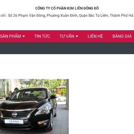
CÔNG TY CỔ PHẦN KIM LIÊN ĐÔNG ĐÔ
 chỉ : Số 26 Phạm Văn Đồng, Phường Xuân Đỉnh, Quận Bắc Từ Liêm, Thành Phố Hà
SẢN PHẨM
TIN TỨC
TƯ VẤN
LIÊN HỆ
BẢNG GIÁ