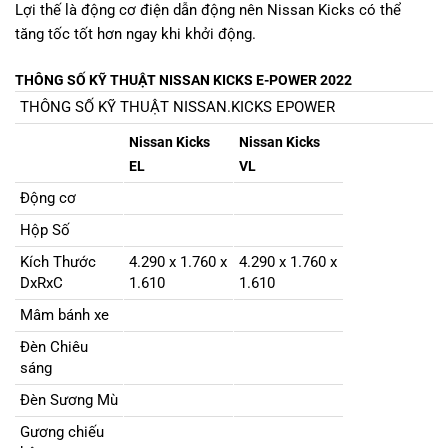
Lợi thế là động cơ điện dẫn động nên Nissan Kicks có thể
tăng tốc tốt hơn ngay khi khởi động.
THÔNG SỐ KỸ THUẬT NISSAN KICKS E-POWER 2022
THÔNG SỐ KỸ THUẬT NISSAN.KICKS EPOWER
Nissan Kicks
Nissan Kicks
EL
VL
Động cơ
Hộp Số
Kích Thước
4.290 x 1.760 x
4.290 x 1.760 x
DxRxC
1.610
1.610
Mâm bánh xe
Đèn Chiêu
sáng
Đèn Sương Mù
Gương chiếu