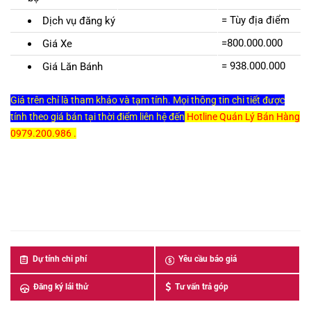
= Tùy địa điểm
Dịch vụ đăng ký
=800.000.000
Giá Xe
= 938.000.000
Giá Lăn Bánh
Giá trên chỉ là tham khảo và tạm tính. Mọi thông tin chi tiết được
tính theo giá bán tại thời điểm liên hệ đến
Hotline Quán Lý Bán Hàng
0979.200.986 .
Dự tính chi phí
Yêu cầu báo giá
Đăng ký lái thử
Tư vấn trả góp