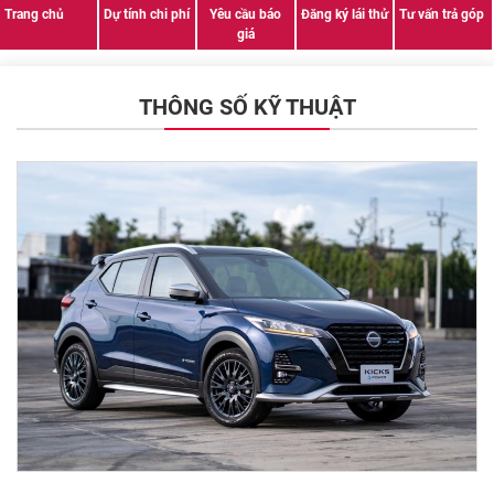
Trang chủ
Dự tính chi phí
Yêu cầu báo
Đăng ký lái thử
Tư vấn trả góp
giá
THÔNG SỐ KỸ THUẬT