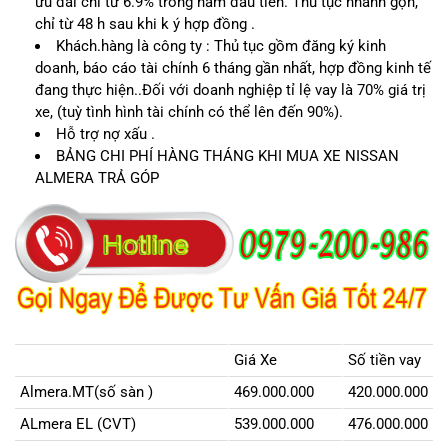
ưu đãi chỉ từ 6.9% trong năm đầu tiên. Thủ tục nhanh gọn,
chỉ từ 48 h sau khi k ý hợp đồng .
Khách.hàng là công ty : Thủ tục gồm đăng ký kinh
doanh, báo cáo tài chính 6 tháng gần nhất, hợp đồng kinh tế
đang thực hiện..Đối với doanh nghiệp tỉ lệ vay là 70% giá trị
xe, (tuỳ tình hình tài chính có thể lên đến 90%).
Hỗ trợ nợ xấu .
BẢNG CHI PHÍ HÀNG THÁNG KHI MUA XE NISSAN
ALMERA TRẢ GÓP
Giá Xe
Số tiền vay
Almera.MT(số sàn )
469.000.000
420.000.000
ALmera EL (CVT)
539.000.000
476.000.000