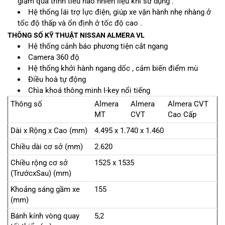
giảm quá trình tiêu hao nhiên liệu khi sử dụng .
Hệ thống lái trợ lực điện, giúp xe vận hành nhẹ nhàng ở
tốc độ thấp và ổn định ở tốc độ cao .
THÔNG SỐ KỸ THUẬT NISSAN ALMERA VL
Hệ thống cảnh báo phương tiện cắt ngang
Camera 360 độ
Hệ thống khởi hành ngang dốc , cảm biến điểm mù
Điều hoà tự động
Chìa khoá thông minh I-key nổi tiếng
Thông số
Almera
Almera
Almera CVT
MT
CVT
Cao Cấp
Dài x Rộng x Cao (mm)
4.495 x 1.740 x 1.460
Chiều dài cơ sở (mm)
2.620
Chiều rộng cơ sở
1525 x 1535
(TrướcxSau) (mm)
Khoảng sáng gầm xe
155
(mm)
Bánh kính vòng quay
5,2