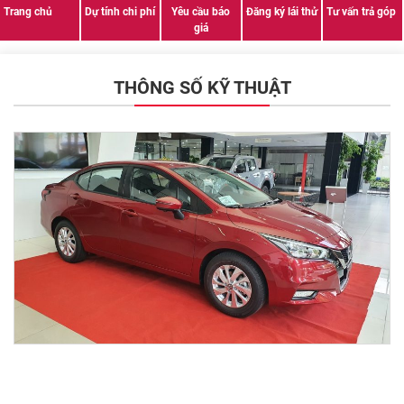
Trang chủ
Dự tính chi phí
Yêu cầu báo
Đăng ký lái thử
Tư vấn trả góp
giá
THÔNG SỐ KỸ THUẬT