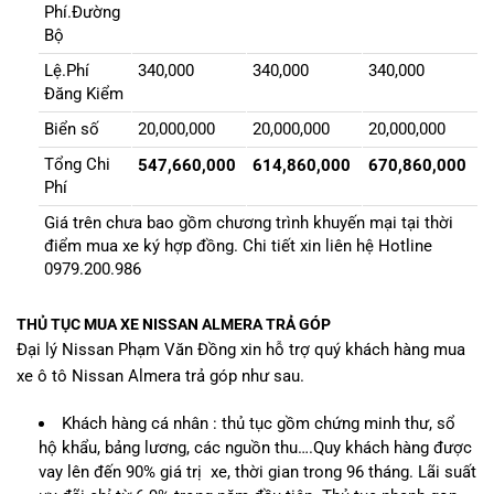
Phí.Đường
Bộ
Lệ.Phí
340,000
340,000
340,000
Đăng Kiểm
Biển số
20,000,000
20,000,000
20,000,000
Tổng Chi
547,660,000
614,860,000
670,860,000
Phí
Giá trên chưa bao gồm chương trình khuyến mại tại thời
điểm mua xe ký hợp đồng. Chi tiết xin liên hệ Hotline
0979.200.986
THỦ TỤC MUA XE NISSAN ALMERA TRẢ GÓP
Đại lý Nissan Phạm Văn Đồng xin hỗ trợ quý khách hàng mua
xe ô tô Nissan Almera trả góp như sau.
Khách hàng cá nhân : thủ tục gồm chứng minh thư, sổ
hộ khẩu, bảng lương, các nguồn thu….Quy khách hàng được
vay lên đến 90% giá trị xe, thời gian trong 96 tháng. Lãi suất