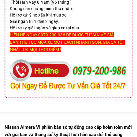
Thời Hạn Vay 8 Năm (96 tháng )
Không cần chứng minh thu nhập.
Hỗ trợ xử lý nợ xấu khi mua xe.
Giải ngân từ 1 đến 2 ngày.
Hỗ trợ ký giải ngân và giao xe tại nhà.
LIÊN HỆ NGAY 0979.200.986 ĐỂ ĐƯỢC TƯ VẤN VỀ GIÁ
BÁN,THỦ TỤC MUA XE MỘT CÁCH NHANH GỌN, GIÁ CẢ TỐT
NHẤT TẠI MỌI THỜI ĐIỂM !
Nissan Almera Vl phiên bản số tự động cao cấp hoàn toàn mới
với giá bán và thống số kỹ thuật hơn hẳn các đối thủ cùng