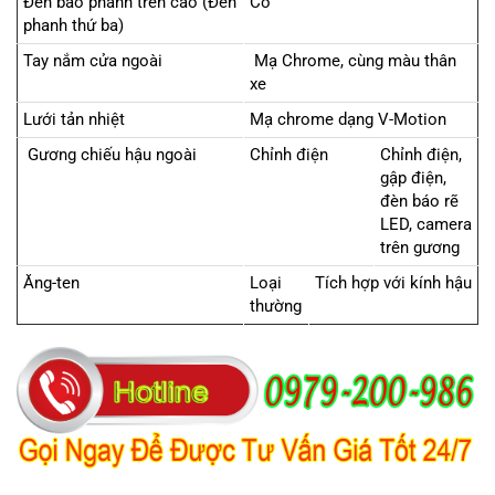
Đèn báo phanh trên cao (Đèn
Có
phanh thứ ba)
Tay nắm cửa ngoài
Mạ Chrome, cùng màu thân
xe
Lưới tản nhiệt
Mạ chrome dạng V-Motion
Gương chiếu hậu ngoài
Chỉnh điện
Chỉnh điện,
gập điện,
đèn báo rẽ
LED, camera
trên gương
Ăng-ten
Loại
Tích hợp với kính hậu
thường