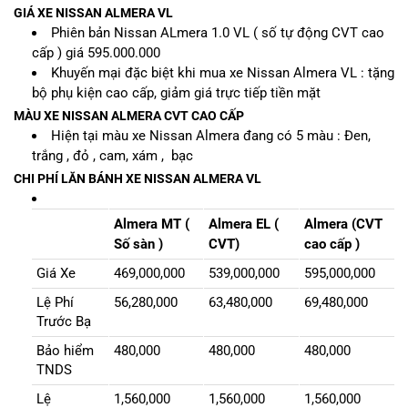
GIÁ XE NISSAN ALMERA VL
Phiên bản Nissan ALmera 1.0 VL ( số tự động CVT cao
cấp ) giá 595.000.000
Khuyến mại đặc biệt khi mua xe Nissan Almera VL : tặng
bộ phụ kiện cao cấp, giảm giá trực tiếp tiền mặt
MÀU XE NISSAN ALMERA CVT CAO CẤP
Hiện tại
màu xe Nissan Almera
đang có 5 màu : Đen,
trắng , đỏ , cam, xám , bạc
CHI PHÍ LĂN BÁNH XE NISSAN ALMERA VL
Almera MT (
Almera EL (
Almera (CVT
Số sàn )
CVT)
cao cấp )
Giá Xe
469,000,000
539,000,000
595,000,000
Lệ Phí
56,280,000
63,480,000
69,480,000
Trước Bạ
Bảo hiểm
480,000
480,000
480,000
TNDS
Lệ
1,560,000
1,560,000
1,560,000