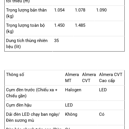
tối thiểu (m)
Trọng lượng bản thân
1.054
1.078
1.090
(kg)
Trọng lượng toàn bộ
1.450
1.485
(kg)
Dung tích thùng nhiên
35
liệu (lít)
Thông số
Almera
Almera
Almera CVT
MT
CVT
Cao cấp
Cụm đèn trước (Chiếu xa +
Halogen
LED
Chiếu gần)
Cụm đèn hậu
LED
Dải đèn LED chạy ban ngày/
Không
Có
Đèn sương mù