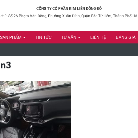
CÔNG TY CỔ PHẦN KIM LIÊN ĐÔNG ĐÔ
 chỉ : Số 26 Phạm Văn Đồng, Phường Xuân Đỉnh, Quận Bắc Từ Liêm, Thành Phố Hà
SẢN PHẨM
TIN TỨC
TƯ VẤN
LIÊN HỆ
BẢNG GIÁ
an3