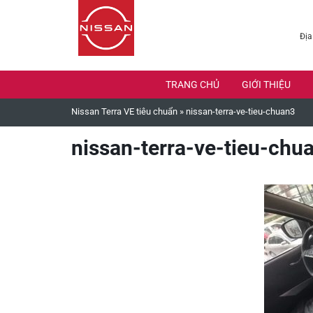
Địa
TRANG CHỦ
GIỚI THIỆU
Nissan Terra VE tiêu chuẩn
»
nissan-terra-ve-tieu-chuan3
nissan-terra-ve-tieu-chu