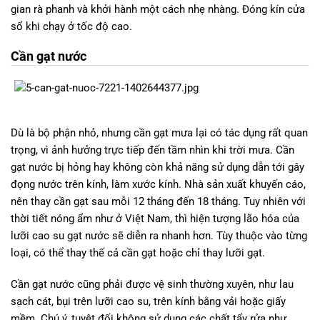
gian rà phanh và khởi hành một cách nhẹ nhàng. Đóng kín cửa
sổ khi chạy ở tốc độ cao.
Cần gạt nước
Dù là bộ phận nhỏ, nhưng cần gạt mưa lại có tác dụng rất quan
trọng, vì ảnh hưởng trực tiếp đến tầm nhìn khi trời mưa. Cần
gạt nước bị hỏng hay không còn khả năng sử dụng dẫn tới gây
đọng nước trên kính, làm xước kính. Nhà sản xuất khuyến cáo,
nên thay cần gạt sau mỗi 12 tháng đến 18 tháng. Tuy nhiên với
thời tiết nóng ẩm như ở Việt Nam, thì hiện tượng lão hóa của
lưỡi cao su gạt nước sẽ diễn ra nhanh hơn. Tùy thuộc vào từng
loại, có thể thay thế cả cần gạt hoặc chỉ thay lưỡi gạt.
Cần gạt nước cũng phải được vệ sinh thường xuyên, như lau
sạch cát, bụi trên lưỡi cao su, trên kính bằng vải hoặc giấy
mềm. Chú ý, tuyệt đối không sử dụng các chất tẩy rửa như