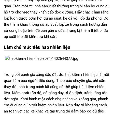
Việc tự mình thay lốp nếu gặp sự cố sẽ giúp tiết kiệm thời
gian. Trên mỗi xe, nhà sản xuất thường trang bị sẵn bộ dụng cụ
hỗ trợ cho việc thay khẩn cấp dọc đường. Hãy chắc chắn rằng
lốp luôn được bơm hơi đủ áp suất, kể cả với lốp dự phòng. Có
thể tham khảo thông số áp suất lốp xe trong sách hướng dẫn
sử dụng hoặc trên đề can gắn ở cửa. Trang bị thêm thiết bị đo
áp suất lốp để kiểm tra khi cần.
Làm chủ mức tiêu hao nhiên liệu
Trong bối cảnh giá xăng dầu đắt đỏ, tiết kiệm nhiên liệu là mối
quan tâm của người tiêu dùng. Theo các chuyên gia, chỉ cần
thay đổi nhỏ trong cách lái cũng có thể giúp tiết kiệm nhiên
liệu. Kiểm soát tốc độ, cố gắng duy trì ổn định, tránh tăng tốc
đột ngột. Khởi hành một cách nhẹ nhàng và không giật, phanh
êm ái cũng giúp tiết kiệm nhiên liệu. Nên duy trì khoảng cách
an toàn với các xe khác và tập trung để đảm bảo có đủ thời