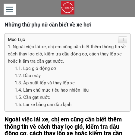
Những thứ phụ nữ cần biết về xe hơi
TRANG
CHỦ
Mục Lục
GIỚI
Ngoài việc lái xe, chị em cũng cần biết thêm thông tin về
THIỆU
cách thay lọc gió, kiểm tra dầu động cơ, cách thay lốp xe
hoặc kiểm tra cần gạt nước.
SẢN
PHẨM
Lọc gió động cơ
Dầu máy
TIN
Áp suất lốp và thay lốp xe
TỨC
Làm chủ mức tiêu hao nhiên liệu
Cần gạt nước
TƯ
VẤN
Lái xe bằng cái đầu lạnh
LIÊN
Ngoài việc lái xe, chị em cũng cần biết thêm
HỆ
thông tin về cách thay lọc gió, kiểm tra dầu
động cơ, cách thay lốp xe hoặc kiểm tra cần
BẢNG