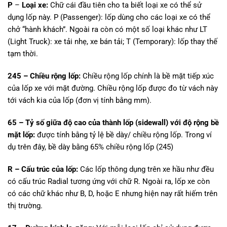
P
–
Loại xe:
Chữ cái đầu tiên cho ta biết loại xe có thể sử
dụng lốp này. P (Passenger): lốp dùng cho các loại xe có thể
chở “hành khách”. Ngoài ra còn có một số loại khác như LT
(Light Truck): xe tải nhẹ, xe bán tải; T (Temporary): lốp thay thế
tạm thời.
245 – Chiều rộng lốp:
Chiều rộng lốp chính là bề mặt tiếp xúc
của lốp xe với mặt đường. Chiều rộng lốp được đo từ vách này
tới vách kia của lốp (đơn vị tính bằng mm).
65 – Tỷ số giữa độ cao của thành lốp (sidewall) với độ rộng bề
mặt lốp:
được tính bằng tỷ lệ bề dày/ chiều rộng lốp. Trong ví
dụ trên đây, bề dày bằng 65% chiều rộng lốp (245)
R – Cấu trúc của lốp:
Các lốp thông dụng trên xe hầu như đều
có cấu trúc Radial tương ứng với chữ R. Ngoài ra, lốp xe còn
có các chữ khác như B, D, hoặc E nhưng hiện nay rất hiếm trên
thị trường.