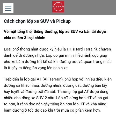
Cách chọn lốp xe SUV và Pickup
TRANG
CHỦ
Về mặt tổng thể, thông thường, lốp xe SUV và bán tải được
GIỚI
chia ra làm 3 loại chính:
THIỆU
Loại phổ thông nhất được ký hiệu là HT (Hard Terrain), chuyên
SẢN
dành để đi đường nhựa. Lốp có gai mịn, nhiều rãnh dọc giúp
PHẨM
cho xe bám đường tốt kể cả khi đường ướt và quan trọng nhất
là ít gây ra tiếng ồn vọng lên cabin xe.
TIN
TỨC
Tiếp đến là lốp gai AT (All Terrain), phù hợp với nhiều điều kiện
TƯ
đường sá khác nhau, đường nhựa, đường cát, đường bùn lầy
VẤN
hay tuyết và đường trải đá sỏi. Thường lốp gai AT được dùng
nhiều cho dòng xe SUV 2 cầu. Lốp AT cứng hơn HT và có gai
LIÊN
to hơn, ít rãnh dọc nên gây tiếng ồn hơn lốp HT và khả năng
HỆ
bám đường ở tốc độ cao khi trời mưa có phần kém hơn.
BẢNG