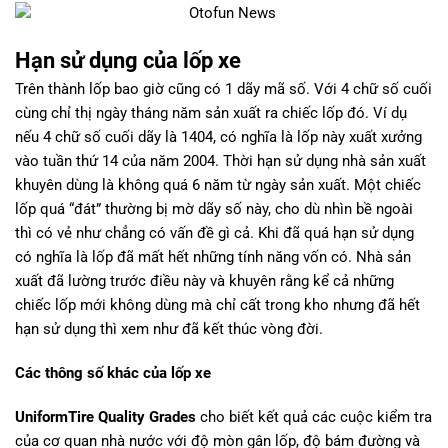
Hạn sử dụng của lốp xe
Trên thành lốp bao giờ cũng có 1 dãy mã số. Với 4 chữ số cuối
cùng chỉ thị ngày tháng năm sản xuất ra chiếc lốp đó. Ví dụ
nếu 4 chữ số cuối dãy là 1404, có nghĩa là lốp này xuất xưởng
vào tuần thứ 14 của năm 2004. Thời hạn sử dụng nhà sản xuất
khuyên dùng là không quá 6 năm từ ngày sản xuất. Một chiếc
lốp quá “đát” thường bị mờ dãy số này, cho dù nhìn bề ngoài
thì có vẻ như chẳng có vấn đề gì cả. Khi đã quá hạn sử dụng
có nghĩa là lốp đã mất hết những tính năng vốn có. Nhà sản
xuất đã lường trước điều này và khuyên rằng kể cả những
chiếc lốp mới không dùng mà chỉ cất trong kho nhưng đã hết
hạn sử dụng thì xem như đã kết thúc vòng đời.
Các thông số khác của lốp xe
UniformTire Quality Grades
cho biết kết quả các cuộc kiểm tra
của cơ quan nhà nước với độ mòn gân lốp, độ bám đường và