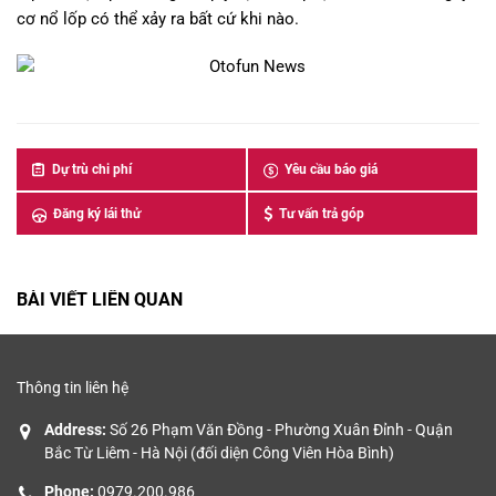
cơ nổ lốp có thể xảy ra bất cứ khi nào.
Dự trù chi phí
Yêu cầu báo giá
Đăng ký lái thử
Tư vấn trả góp
BÀI VIẾT LIÊN QUAN
Thông tin liên hệ
Address:
Số 26 Phạm Văn Đồng - Phường Xuân Đỉnh - Quận
Bắc Từ Liêm - Hà Nội (đối diện Công Viên Hòa Bình)
Phone:
0979.200.986